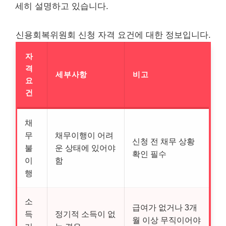
세히 설명하고 있습니다.
신용회복위원회 신청 자격 요건에 대한 정보입니다.
자
격
세부사항
비고
요
건
채
무
채무이행이 어려
신청 전 채무 상황
불
운 상태에 있어야
확인 필수
이
함
행
소
급여가 없거나 3개
득
정기적 소득이 없
월 이상 무직이어야