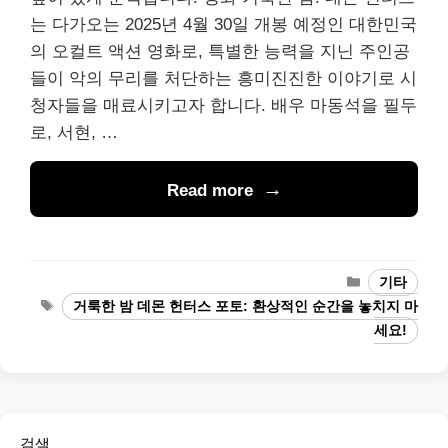
는 다가오는 2025년 4월 30일 개봉 예정인 대한민국
의 오컬트 액션 영화로, 특별한 능력을 지닌 주인공
들이 악의 무리를 처단하는 흥미진진한 이야기로 시
청자들을 매료시키고자 합니다. 배우 마동석을 필두
로, 서현, …
Read more
Categories
기타
Tags
거룩한 밤 데몬 헌터스 포토: 환상적인 순간을 놓치지 마
세요!
검색